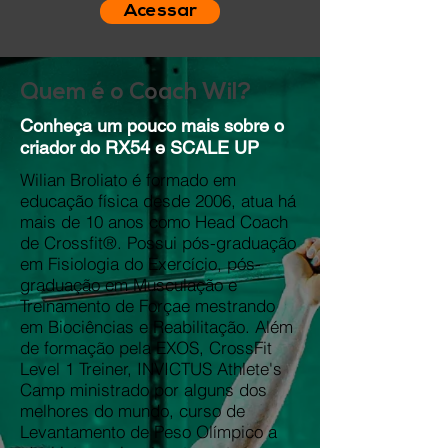
Acessar
Quem é o Coach Wil?
Conheça um pouco mais sobre o
criador do RX54 e SCALE UP
Wilian Broliato é formado em
educação física desde 2006, atua há
mais de 10 anos como Head Coach
de Crossfit®. Possui pós-graduação
em Fisiologia do Exercício, pós-
graduação em Musculação e
Treinamento de Forçae mestrando
em Biociências e Reabilitação. Além
de formação pela EXOS, CrossFit
Level 1 Treiner, INVICTUS Athlete's
Camp ministrado por alguns dos
melhores do mundo, curso de
Levantamento de Peso Olímpico a