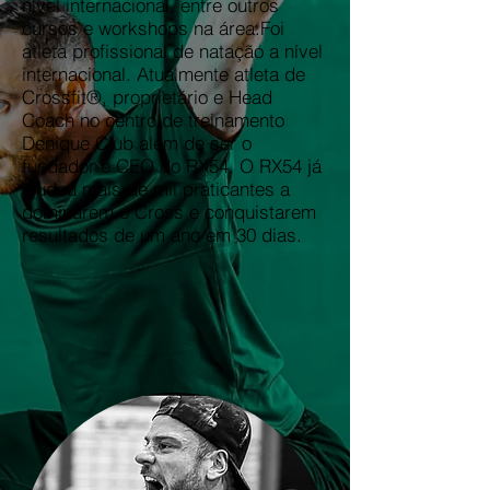
nível internacional, entre outros
cursos e workshops na área.​Foi
atleta profissional de natação a nível
internacional. Atualmente atleta de
Crossfit®, proprietário e Head
Coach no centro de treinamento
Denique Club além de ser o
fundador e CEO do RX54. O RX54 já
ajudou mais de mil praticantes a
dominarem o Cross e conquistarem
resultados de um ano em 30 dias.