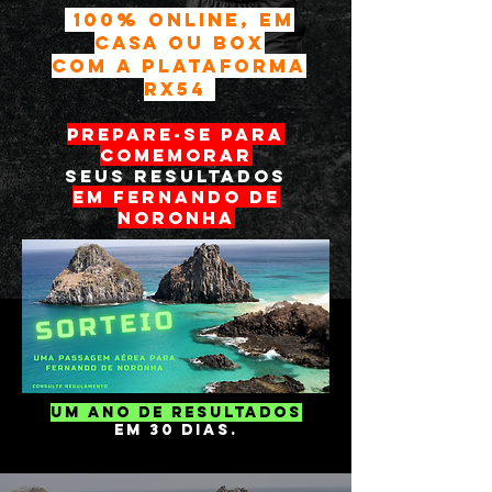
100% online, EM
CASA OU BOX
COM a PLATAFORMA
RX54
prepare-se para
COMEMORAr
SEUS RESULTADOS
EM FERNANDO DE
NORONHA
um ANO DE RESULTADOS
EM 30 DIAS.