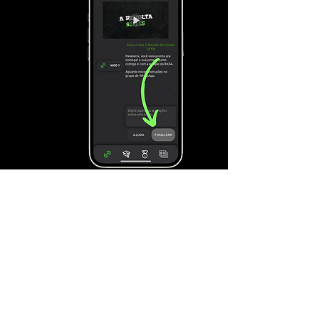
MOVIMENTO DOMINADO
CORPO TRINCADO
EM 30 DIAS
ACOMPANHE o Aquecimento
do
novo DESAFIO!